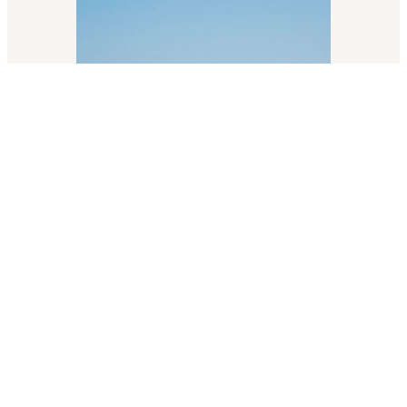
Étang de
Thau