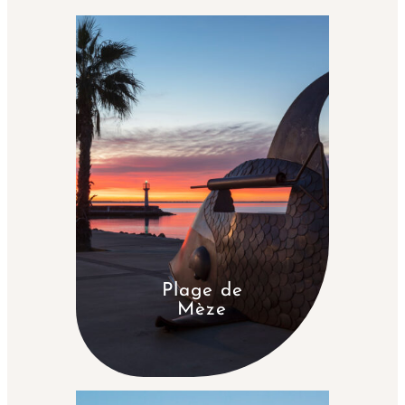
veulent profiter du climat méditerranéen. Nous serons très
heureux de vous guider sur les meilleurs touristes dans
les
alentours de Sète
depuis le
camping Finca l’Air Marin
.
Vous pouvez dès à présent avoir un aperçu de la région dans la liste
des points d’intérêts parmi lesquels comptent le charmant
village
de Vias-Plage
, le célèbre
cap d’Agde
ou l’historique ville de
Narbonne
.
Plage de
Mèze